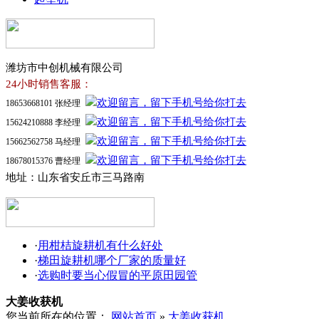
潍坊市中创机械有限公司
24小时销售客服：
18653668101 张经理
15624210888 李经理
15662562758 马经理
18678015376 曹经理
地址：山东省安丘市三马路南
·
用柑桔旋耕机有什么好处
·
梯田旋耕机哪个厂家的质量好
·
选购时要当心假冒的平原田园管
大姜收获机
您当前所在的位置：
网站首页
»
大姜收获机