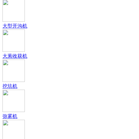
大型开沟机
大葱收获机
挖坑机
弥雾机