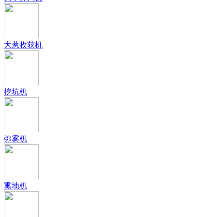
大葱收获机
挖坑机
弥雾机
熏地机