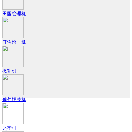
田园管理机
开沟培土机
微耕机
葡萄埋藤机
起垄机