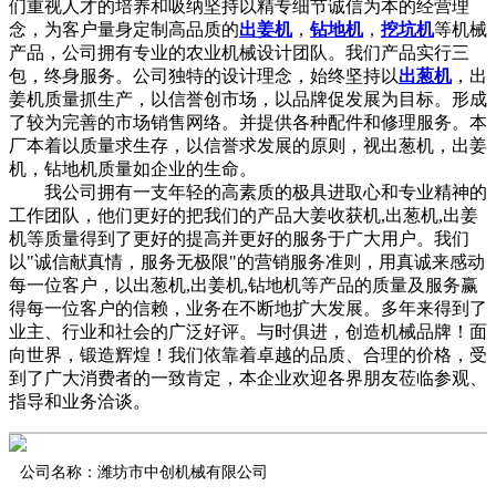
们重视人才的培养和吸纳坚持以精专细节诚信为本的经营理
念，为客户量身定制高品质的
出姜机
，
钻地机
，
挖坑机
等机械
产品，公司拥有专业的农业机械设计团队。我们产品实行三
包，终身服务。公司独特的设计理念，始终坚持以
出葱机
，出
姜机质量抓生产，以信誉创市场，以品牌促发展为目标。形成
了较为完善的市场销售网络。并提供各种配件和修理服务。本
厂本着以质量求生存，以信誉求发展的原则，视出葱机，出姜
机，钻地机质量如企业的生命。
我公司拥有一支年轻的高素质的极具进取心和专业精神的
工作团队，他们更好的把我们的产品大姜收获机,出葱机,出姜
机等质量得到了更好的提高并更好的服务于广大用户。我们
以"诚信献真情，服务无极限"的营销服务准则，用真诚来感动
每一位客户，以出葱机,出姜机,钻地机等产品的质量及服务赢
得每一位客户的信赖，业务在不断地扩大发展。多年来得到了
业主、行业和社会的广泛好评。与时俱进，创造机械品牌！面
向世界，锻造辉煌！我们依靠着卓越的品质、合理的价格，受
到了广大消费者的一致肯定，本企业欢迎各界朋友莅临参观、
指导和业务洽谈。
公司名称：潍坊市中创机械有限公司