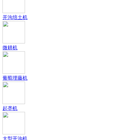
开沟培土机
微耕机
葡萄埋藤机
起垄机
大型开沟机