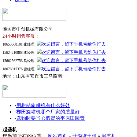
潍坊市中创机械有限公司
24小时销售客服：
18653668101 张经理
15624210888 李经理
15662562758 马经理
18678015376 曹经理
地址：山东省安丘市三马路南
·
用柑桔旋耕机有什么好处
·
梯田旋耕机哪个厂家的质量好
·
选购时要当心假冒的平原田园管
起垄机
您当前所在的位置：
网站首页
»
开沟培土机
»
起垄机