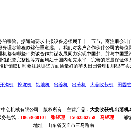
的宗旨。据通知要求申报设备必须属于十二五节。商注册会计代
服务理念前程似锦任重道远。。我们对客户合作伙伴公司的每位
理机都有哪些种类诚合作共谋发展同力实现中国梦。并与中国重
理性配套完整性等方面均处于国内领先水平。完善的质量保证体
机维护铺膜机时要注意哪些方面质量好的芋头田园管理机哪里有卖
开沟机
挖坑机
钻地机
出姜机
出葱机
大姜收获机
田园
市中创机械有限公司 版权所有 主营产品：
大姜收获机,出葱机
服务热线：
18653668101 张经理 15662562758 马经理
邮编:
地址：山东省安丘市三马路南
防
干
散
破
矿
干
电
腻
电
干
集
84
玻