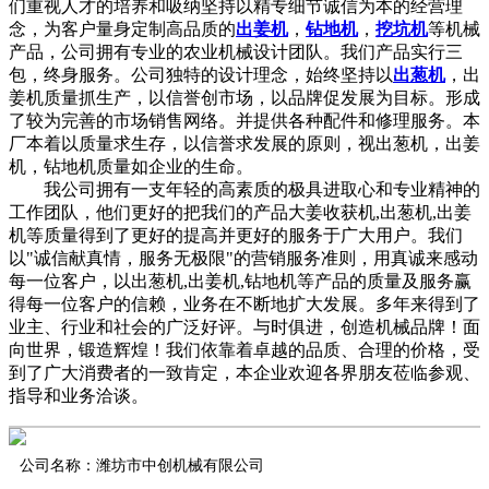
们重视人才的培养和吸纳坚持以精专细节诚信为本的经营理
念，为客户量身定制高品质的
出姜机
，
钻地机
，
挖坑机
等机械
产品，公司拥有专业的农业机械设计团队。我们产品实行三
包，终身服务。公司独特的设计理念，始终坚持以
出葱机
，出
姜机质量抓生产，以信誉创市场，以品牌促发展为目标。形成
了较为完善的市场销售网络。并提供各种配件和修理服务。本
厂本着以质量求生存，以信誉求发展的原则，视出葱机，出姜
机，钻地机质量如企业的生命。
我公司拥有一支年轻的高素质的极具进取心和专业精神的
工作团队，他们更好的把我们的产品大姜收获机,出葱机,出姜
机等质量得到了更好的提高并更好的服务于广大用户。我们
以"诚信献真情，服务无极限"的营销服务准则，用真诚来感动
每一位客户，以出葱机,出姜机,钻地机等产品的质量及服务赢
得每一位客户的信赖，业务在不断地扩大发展。多年来得到了
业主、行业和社会的广泛好评。与时俱进，创造机械品牌！面
向世界，锻造辉煌！我们依靠着卓越的品质、合理的价格，受
到了广大消费者的一致肯定，本企业欢迎各界朋友莅临参观、
指导和业务洽谈。
公司名称：潍坊市中创机械有限公司