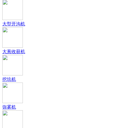
大型开沟机
大葱收获机
挖坑机
弥雾机