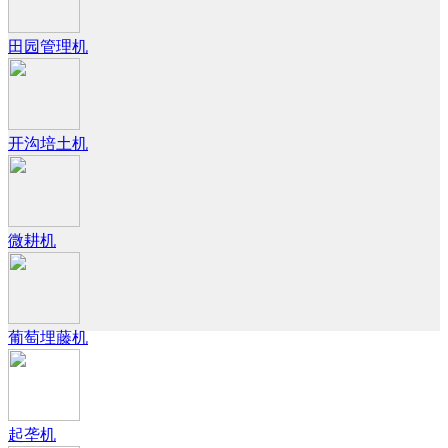
田园管理机
开沟培土机
微耕机
葡萄埋藤机
起垄机