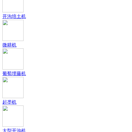
开沟培土机
微耕机
葡萄埋藤机
起垄机
大型开沟机