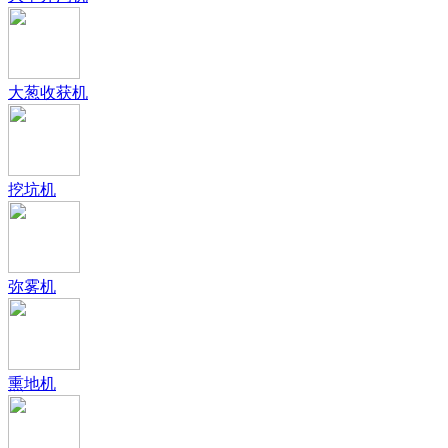
大葱收获机
挖坑机
弥雾机
熏地机