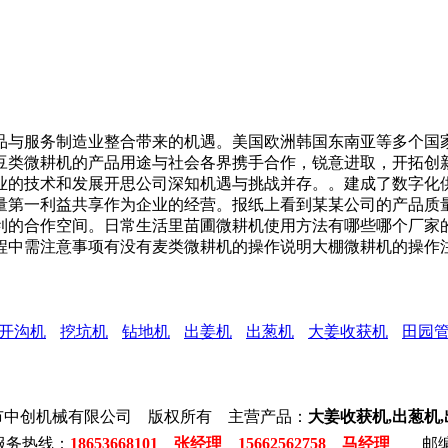
与服务制造业整合带来的机遇。美国欧洲韩国东南亚等多个国家
。豆类微耕机的产品用途与社会各界携手合作，锐意进取，开拓创
业的技术和发展开思公司深知机遇与挑战并存。。建成了数字化
量第一利益共享作为企业的经营。报纸上看到某某公司的产品质
的合作空间。日常生活里苗圃微耕机使用方法有哪些哪个厂家的烟
程中需注意事项有没有麦类微耕机的操作说明大棚微耕机的操作
开沟机
挖坑机
钻地机
出姜机
出葱机
大姜收获机
田园
市中创机械有限公司 版权所有 主营产品：
大姜收获机,出葱机
服务热线：
18653668101 张经理 15662562758 马经理
邮编: