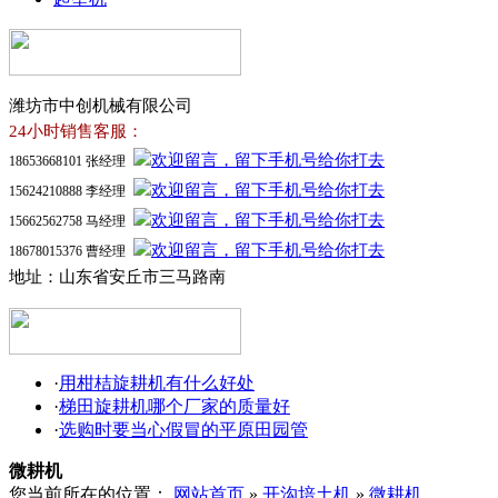
潍坊市中创机械有限公司
24小时销售客服：
18653668101 张经理
15624210888 李经理
15662562758 马经理
18678015376 曹经理
地址：山东省安丘市三马路南
·
用柑桔旋耕机有什么好处
·
梯田旋耕机哪个厂家的质量好
·
选购时要当心假冒的平原田园管
微耕机
您当前所在的位置：
网站首页
»
开沟培土机
»
微耕机