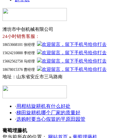
潍坊市中创机械有限公司
24小时销售客服：
18653668101 张经理
15624210888 李经理
15662562758 马经理
18678015376 曹经理
地址：山东省安丘市三马路南
·
用柑桔旋耕机有什么好处
·
梯田旋耕机哪个厂家的质量好
·
选购时要当心假冒的平原田园管
葡萄埋藤机
您当前所在的位置：
网站首页
»
葡萄埋藤机